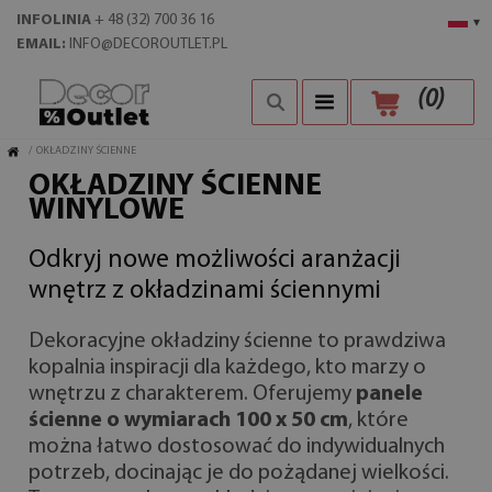
INFOLINIA
+ 48 (32) 700 36 16
▾
EMAIL:
INFO@DECOROUTLET.PL
(
0
)
/
OKŁADZINY ŚCIENNE
OKŁADZINY ŚCIENNE
WINYLOWE
Odkryj nowe możliwości aranżacji
wnętrz z okładzinami ściennymi
Dekoracyjne okładziny ścienne to prawdziwa
kopalnia inspiracji dla każdego, kto marzy o
wnętrzu z charakterem. Oferujemy
panele
ścienne o wymiarach 100 x 50 cm
, które
można łatwo dostosować do indywidualnych
potrzeb, docinając je do pożądanej wielkości.