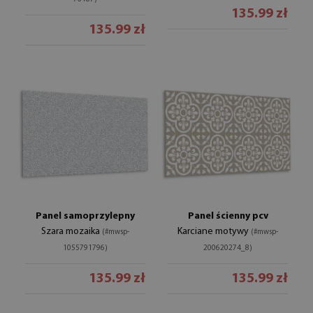
135.99 zł
135.99 zł
Panel samoprzylepny
Panel ścienny pcv
Szara mozaika
Karciane motywy
(#mwsp-
(#mwsp-
1055791796)
200620274_8)
135.99 zł
135.99 zł