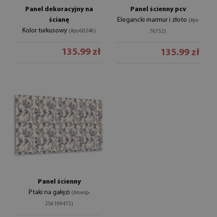
Panel dekoracyjny na
Panel ścienny pcv
ścianę
Elegancki marmur i złoto
(#ps-
Kolor turkusowy
(#ps-60246)
76752)
135.99 zł
135.99 zł
Panel ścienny
Ptaki na gałęzi
(#mwsp-
256199475)