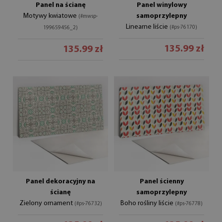
Panel na ścianę
Panel winylowy
Motywy kwiatowe
samoprzylepny
(#mwsp-
Linearne liście
(#ps-76170)
199659456_2)
135.99 zł
135.99 zł
Panel dekoracyjny na
Panel ścienny
ścianę
samoprzylepny
Zielony ornament
Boho rośliny liście
(#ps-76732)
(#ps-76778)