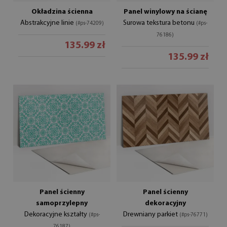
Okładzina ścienna
Panel winylowy na ścianę
Abstrakcyjne linie
Surowa tekstura betonu
(#ps-74209)
(#ps-
76186)
135.99 zł
135.99 zł
Panel ścienny
Panel ścienny
samoprzylepny
dekoracyjny
Dekoracyjne kształty
Drewniany parkiet
(#ps-
(#ps-76771)
76187)