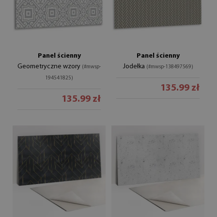
Panel ścienny
Panel ścienny
Geometryczne wzory
Jodełka
(#mwsp-
(#mwsp-138497569)
194541825)
135.99 zł
135.99 zł