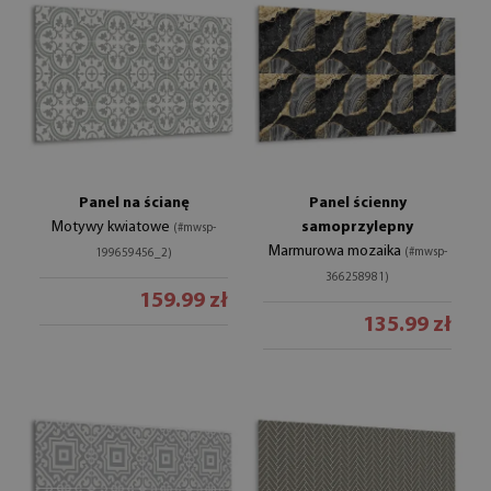
Panel na ścianę
Panel ścienny
Motywy kwiatowe
samoprzylepny
(#mwsp-
Marmurowa mozaika
(#mwsp-
199659456_2)
366258981)
159.99 zł
135.99 zł