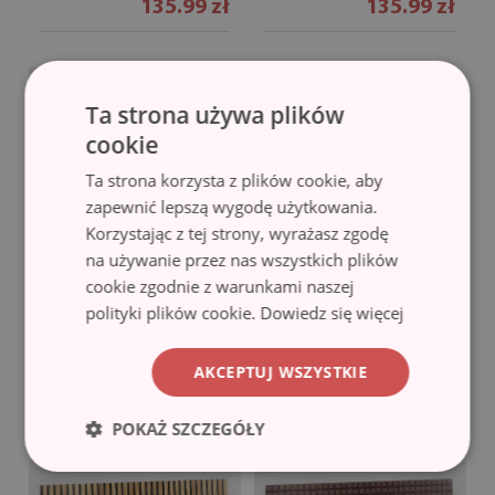
135.99 zł
135.99 zł
Ta strona używa plików
cookie
Ta strona korzysta z plików cookie, aby
zapewnić lepszą wygodę użytkowania.
Korzystając z tej strony, wyrażasz zgodę
na używanie przez nas wszystkich plików
cookie zgodnie z warunkami naszej
Panel dekoracyjny
Panel winylowy na ścianę
polityki plików cookie.
Dowiedz się więcej
Boho geometryczne
Skośna szachownica
(#mwsp-
kształty
(#ps-76164)
516641236)
AKCEPTUJ WSZYSTKIE
135.99 zł
135.99 zł
POKAŻ SZCZEGÓŁY