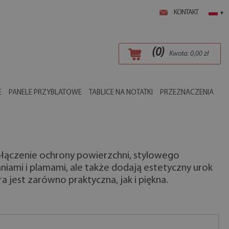
KONTAKT
▾
(
0
)
Kwota:
0,00
zł
E
PANELE PRZYBLATOWE
TABLICE NA NOTATKI
PRZEZNACZENIA
ołączenie ochrony powierzchni, stylowego
niami i plamami, ale także dodają estetyczny urok
a jest zarówno praktyczna, jak i piękna.