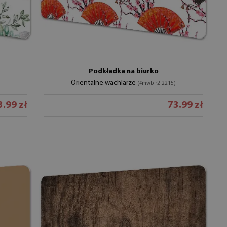
Podkładka na biurko
Orientalne wachlarze
(#mwb-r2-2215)
3.99 zł
73.99 zł