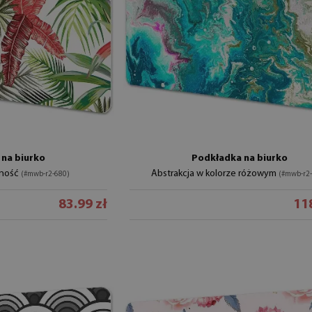
na biurko
Podkładka na biurko
nność
Abstrakcja w kolorze różowym
(#mwb-r2-680)
(#mwb-r2
83.99 zł
118