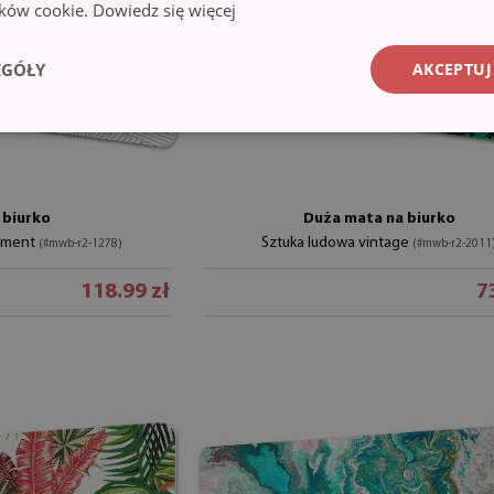
lików cookie.
Dowiedz się więcej
EGÓŁY
AKCEPTUJ
 biurko
Duża mata na biurko
ament
Sztuka ludowa vintage
(#mwb-r2-1278)
(#mwb-r2-2011
118.99 zł
7