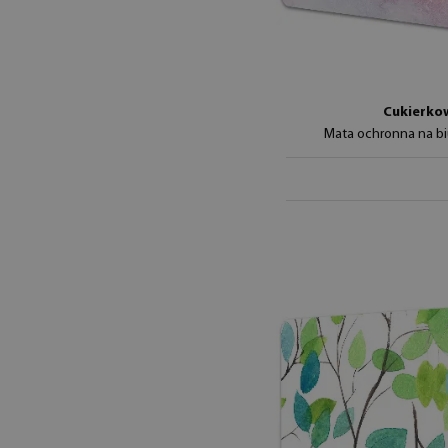
Cukierko
Mata ochronna na b