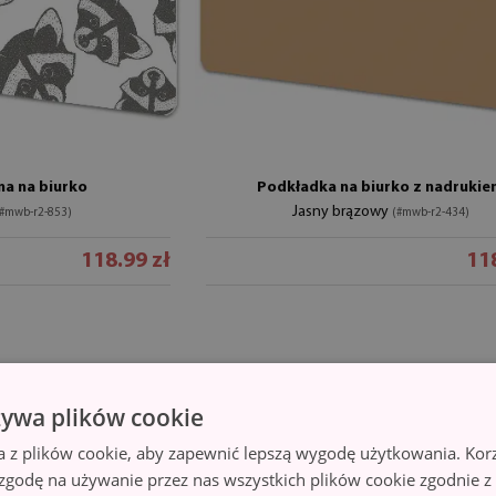
a na biurko
Podkładka na biurko z nadruki
Jasny brązowy
(#mwb-r2-853)
(#mwb-r2-434)
118.99 zł
118
żywa plików cookie
a z plików cookie, aby zapewnić lepszą wygodę użytkowania. Korzy
 zgodę na używanie przez nas wszystkich plików cookie zgodnie 