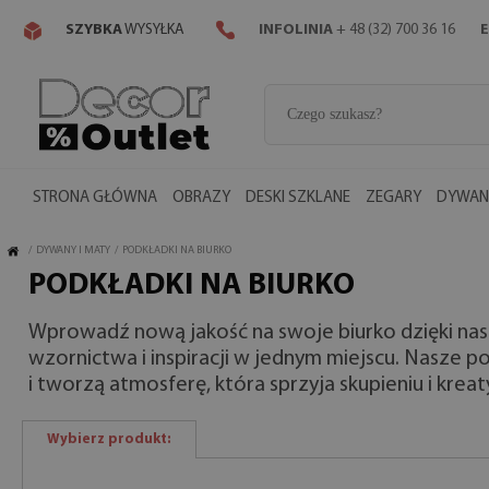
SZYBKA
WYSYŁKA
INFOLINIA
+ 48 (32) 700 36 16
E
STRONA GŁÓWNA
OBRAZY
DESKI SZKLANE
ZEGARY
DYWANY
/
DYWANY I MATY
/
PODKŁADKI NA BIURKO
PODKŁADKI NA BIURKO
Wprowadź nową jakość na swoje biurko dzięki nasz
wzornictwa i inspiracji w jednym miejscu. Nasze p
i tworzą atmosferę, która sprzyja skupieniu i krea
Wybierz produkt: