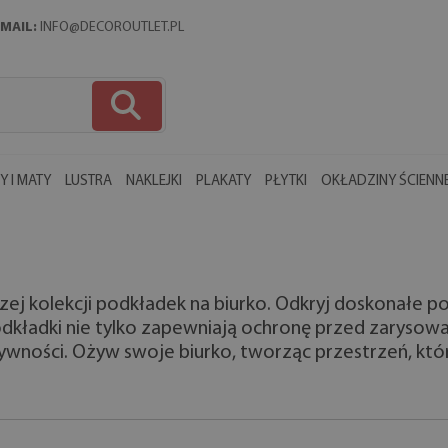
MAIL:
INFO@DECOROUTLET.PL
 I MATY
LUSTRA
NAKLEJKI
PLAKATY
PŁYTKI
OKŁADZINY ŚCIENN
ej kolekcji podkładek na biurko. Odkryj doskonałe p
odkładki nie tylko zapewniają ochronę przed zarysowa
tywności. Ożyw swoje biurko, tworząc przestrzeń, któr