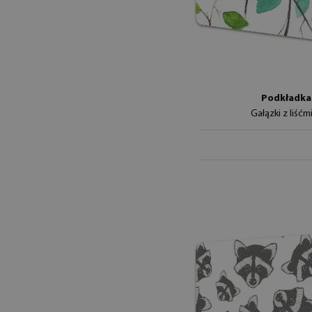
Podkładka 
Gałązki z liśćm