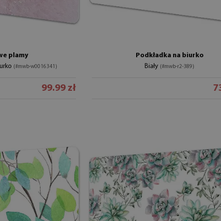
we plamy
Podkładka na biurko
iurko
Biały
(#mwb-w0016341)
(#mwb-r2-389)
99.99 zł
7