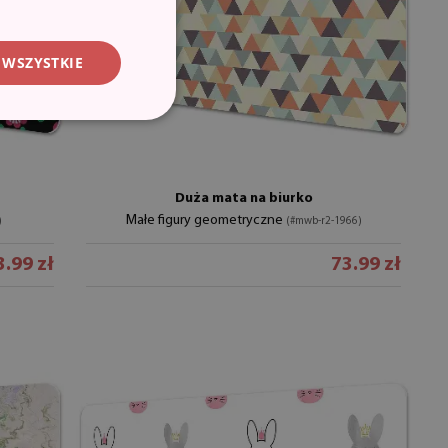
 WSZYSTKIE
Duża mata na biurko
Małe figury geometryczne
)
(#mwb-r2-1966)
3.99 zł
73.99 zł