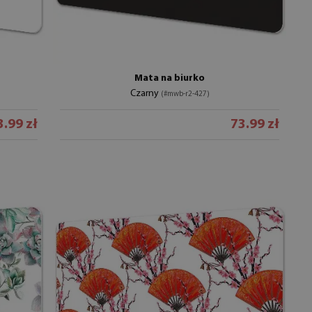
Mata na biurko
Czarny
(#mwb-r2-427)
3.99 zł
73.99 zł