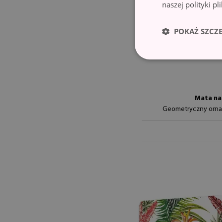
naszej polityki p
POKAŻ SZCZ
Mata na
Geometryczny orn