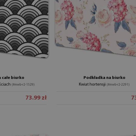
 całe biurko
Podkładka na biurko
ściach
Kwiat hortensji
(#mwb-r2-1529)
(#mwb-r2-2291)
73.99 zł
7