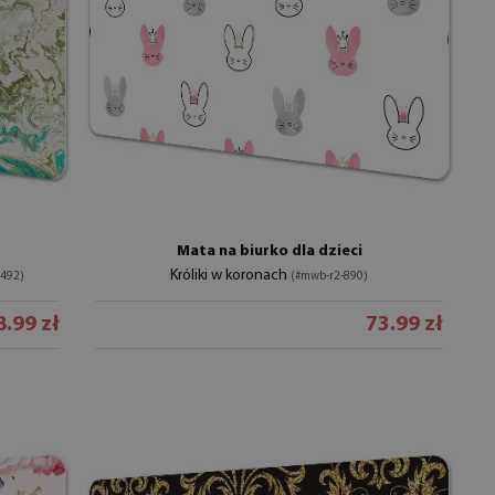
Mata na biurko dla dzieci
Króliki w koronach
-492)
(#mwb-r2-890)
.99 zł
73.99 zł