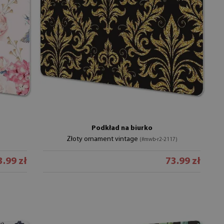
Podkład na biurko
Złoty ornament vintage
(#mwb-r2-2117)
3.99 zł
73.99 zł