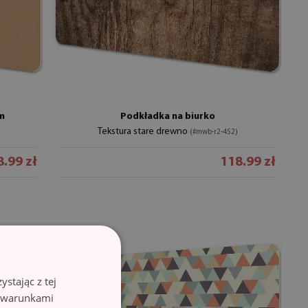
em
Podkładka na biurko
Tekstura stare drewno
(#mwb-r2-452)
.99 zł
118.99 zł
stając z tej
z warunkami