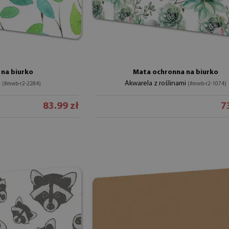
na biurko
Mata ochronna na biurko
i
Akwarela z roślinami
(#mwb-r2-2284)
(#mwb-r2-1074)
83.99 zł
7