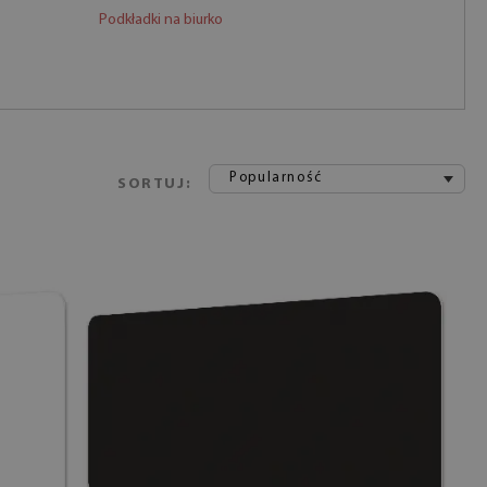
Podkładki na biurko
Popularność
SORTUJ: