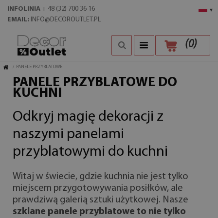
INFOLINIA
+ 48 (32) 700 36 16
▾
EMAIL:
INFO@DECOROUTLET.PL
(
0
)
/
PANELE PRZYBLATOWE
PANELE PRZYBLATOWE DO
KUCHNI
Odkryj magię dekoracji z
naszymi panelami
przyblatowymi do kuchni
Witaj w świecie, gdzie kuchnia nie jest tylko
miejscem przygotowywania posiłków, ale
prawdziwą galerią sztuki użytkowej. Nasze
szklane panele przyblatowe to nie tylko