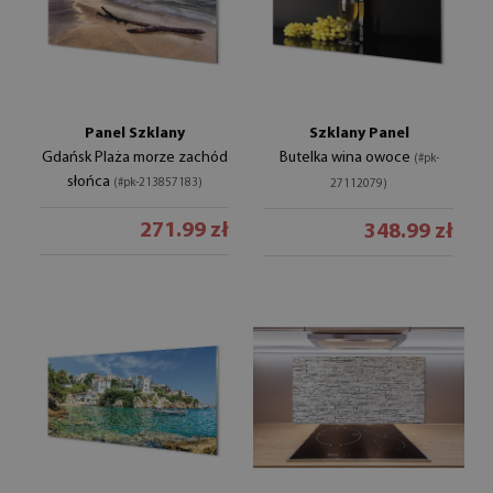
Panel Szklany
Szklany Panel
Gdańsk Plaża morze zachód
Butelka wina owoce
(#pk-
słońca
(#pk-213857183)
27112079)
271.99 zł
348.99 zł