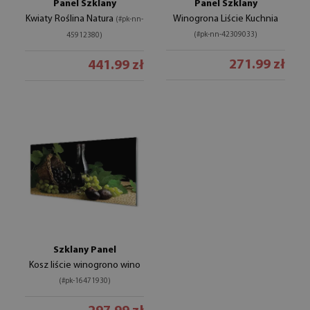
Panel Szklany
Panel Szklany
Kwiaty Roślina Natura
Winogrona Liście Kuchnia
(#pk-nn-
(#pk-nn-42309033)
45912380)
271.99 zł
441.99 zł
Szklany Panel
Kosz liście winogrono wino
(#pk-16471930)