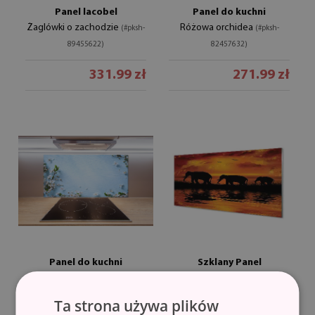
Panel lacobel
Panel do kuchni
Żaglówki o zachodzie
Różowa orchidea
(#pksh-
(#pksh-
89455622)
82457632)
331.99 zł
271.99 zł
Panel do kuchni
Szklany Panel
Kwiaty wiśni tło
Zachód słonie jezioro
(#pksh-
(#pk-
82769762)
15505481)
Ta strona używa plików