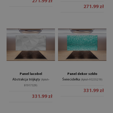
271.99 zł
271.99 zł
Panel lacobel
Panel dekor szkło
Abstrakcja trójkąty
Świecidełka
(#pksh-
(#pksh-93235219)
81917329)
331.99 zł
331.99 zł