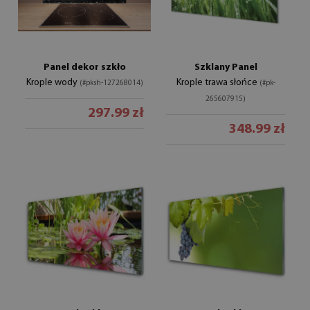
Panel dekor szkło
Szklany Panel
Krople wody
Krople trawa słońce
(#pksh-127268014)
(#pk-
265607915)
297.99 zł
348.99 zł