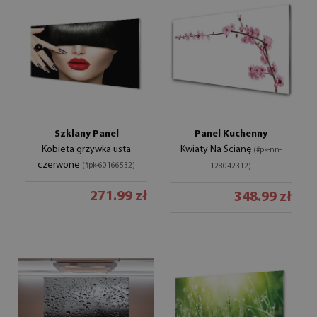
Szklany Panel
Panel Kuchenny
Kobieta grzywka usta
Kwiaty Na Ścianę
(#pk-nn-
czerwone
(#pk-60166532)
128042312)
271.99 zł
348.99 zł