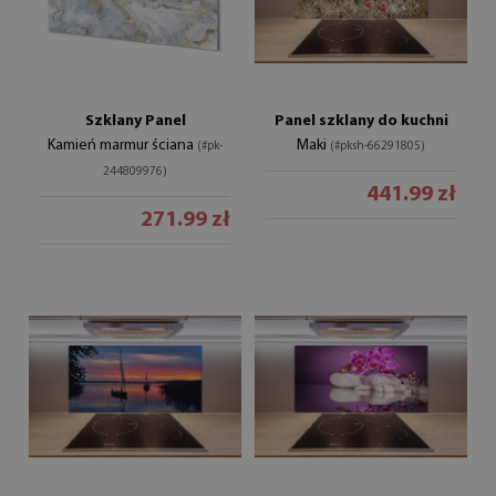
Szklany Panel
Panel szklany do kuchni
Kamień marmur ściana
Maki
(#pk-
(#pksh-66291805)
244809976)
441.99 zł
271.99 zł