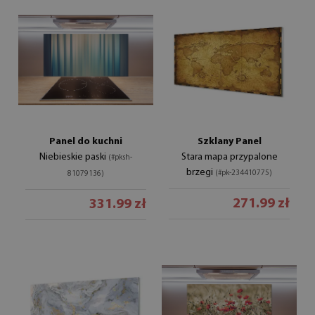
Panel do kuchni
Szklany Panel
Niebieskie paski
Stara mapa przypalone
(#pksh-
brzegi
(#pk-234410775)
81079136)
271.99 zł
331.99 zł