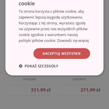
cookie
441.99 zł
271.99 zł
Ta strona korzysta z plików cookie, aby
zapewnić lepszą wygodę użytkowania.
Korzystając z tej strony, wyrażasz zgodę
na używanie przez nas wszystkich plików
cookie zgodnie z warunkami naszej
polityki plików cookie.
Dowiedz się więcej
AKCEPTUJ WSZYSTKIE
POKAŻ SZCZEGÓŁY
Panel do kuchni
Panel do kuchni
Wino i winogrona
Złota folia tło
(#pksh-
(#pksh-
91152245)
123223557)
331.99 zł
271.99 zł