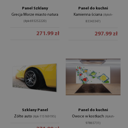
Panel Szklany
Panel do kuchni
Grecja Morze miasto natura
Kamienna ściana
(#pksh-
(#pk-693252220)
83343347)
271.99 zł
297.99 zł
Szklany Panel
Panel do kuchni
Żółte auto
Owoce w kostkach
(#pk-115169195)
(#pksh-
97865731)