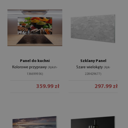
Panel do kuchni
Szklany Panel
Kolorowe przyprawy
Szare wielokąty
(#pksh-
(#pk-
136699936)
228429677)
359.99 zł
297.99 zł