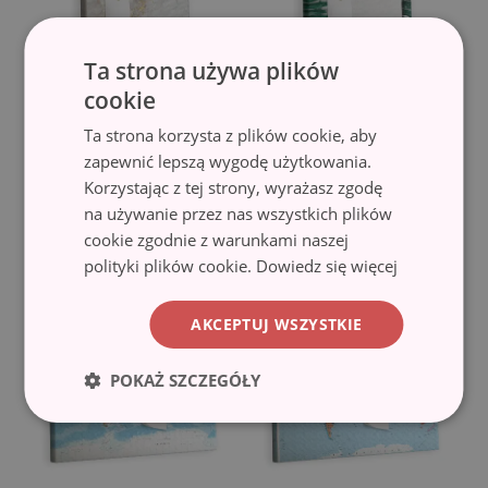
Ta strona używa plików
cookie
Tablica korkowa na
Tablica korkowa na
Ta strona korzysta z plików cookie, aby
ścianę
ścianę
zapewnić lepszą wygodę użytkowania.
Dekoracyjny marmur
Ramka Monstery
(#tkork-
(#tkork-pion-
Korzystając z tej strony, wyrażasz zgodę
pion-569853541)
243255881)
na używanie przez nas wszystkich plików
237.99 zł
169.99 zł
cookie zgodnie z warunkami naszej
polityki plików cookie.
Dowiedz się więcej
AKCEPTUJ WSZYSTKIE
POKAŻ SZCZEGÓŁY