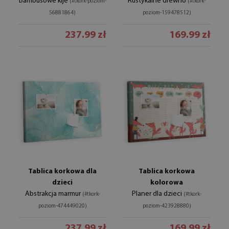
Bambusowe kije
Rustykalne drewno
(#tkork-poziom-
(#tkork-
56881864)
poziom-159478512)
237.99 zł
169.99 zł
Tablica korkowa dla
Tablica korkowa
dzieci
kolorowa
Abstrakcja marmur
Planer dla dzieci
(#tkork-
(#tkork-
poziom-474449020)
poziom-423928880)
237.99 zł
169.99 zł