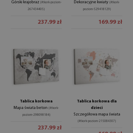
Górski krajobraz
Dekoracyjne kwiaty
(#tkork-poziom-
(#tkork-
267434405)
poziom-529418129)
237.99 zł
169.99 zł
Tablica korkowa
Tablica korkowa dla
Mapa świata beton
dzieci
(#tkork-
Szczegółowa mapa świata
poziom-298098184)
(#tkork-poziom-215084307)
237.99 zł