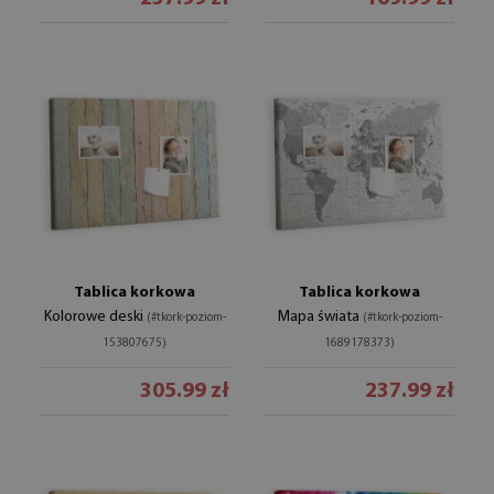
Tablica korkowa
Tablica korkowa
Kolorowe deski
Mapa świata
(#tkork-poziom-
(#tkork-poziom-
153807675)
1689178373)
305.99 zł
237.99 zł