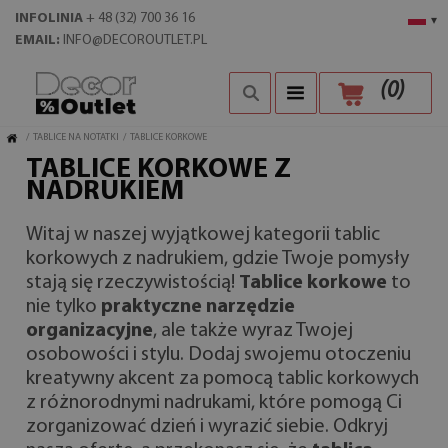
INFOLINIA
+ 48 (32) 700 36 16
▾
EMAIL:
INFO@DECOROUTLET.PL
(
0
)
/
TABLICE NA NOTATKI
/
TABLICE KORKOWE
TABLICE KORKOWE Z
NADRUKIEM
Witaj w naszej wyjątkowej kategorii tablic
korkowych z nadrukiem, gdzie Twoje pomysły
stają się rzeczywistością!
Tablice korkowe
to
nie tylko
praktyczne narzędzie
organizacyjne
, ale także wyraz Twojej
osobowości i stylu. Dodaj swojemu otoczeniu
kreatywny akcent za pomocą tablic korkowych
z różnorodnymi nadrukami, które pomogą Ci
zorganizować dzień i wyrazić siebie. Odkryj