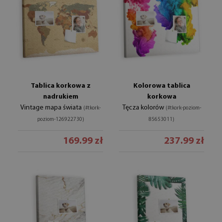
Tablica korkowa z
Kolorowa tablica
nadrukiem
korkowa
Vintage mapa świata
Tęcza kolorów
(#tkork-
(#tkork-poziom-
poziom-126922730)
85653011)
169.99 zł
237.99 zł