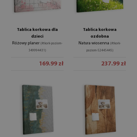
Tablica korkowa dla
Tablica korkowa
dzieci
ozdobna
Różowy planer
Natura wiosenna
(#tkork-poziom-
(#tkork-
349994431)
poziom-52445445)
169.99 zł
237.99 zł