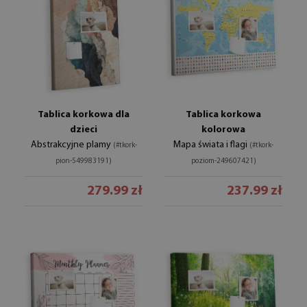
Tablica korkowa dla
Tablica korkowa
dzieci
kolorowa
Abstrakcyjne plamy
Mapa świata i flagi
(#tkork-
(#tkork-
pion-549983191)
poziom-249607421)
279.99 zł
237.99 zł