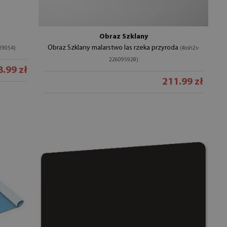
Obraz Szklany
Obraz Szklany malarstwo las rzeka przyroda
19054)
(#osh2s-
226095928)
8.99 zł
211.99 zł