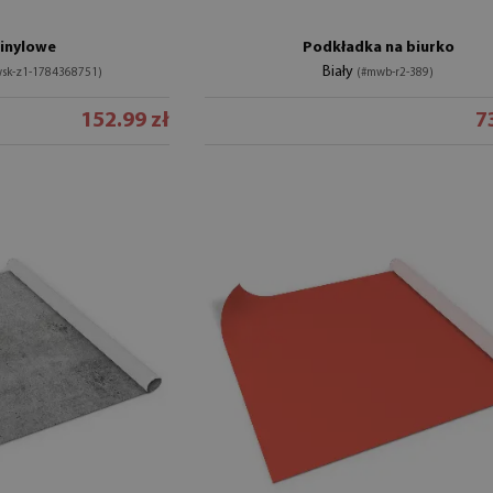
winylowe
Podkładka na biurko
Biały
sk-z1-1784368751)
(#mwb-r2-389)
152.99 zł
7