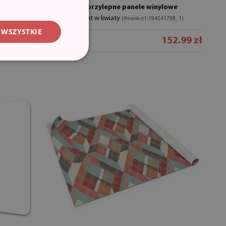
Samoprzylepne panele winylowe
Ornament w kwiaty
(#mwsk-z1-194541798_1)
 WSZYSTKIE
9.99 zł
152.99 zł