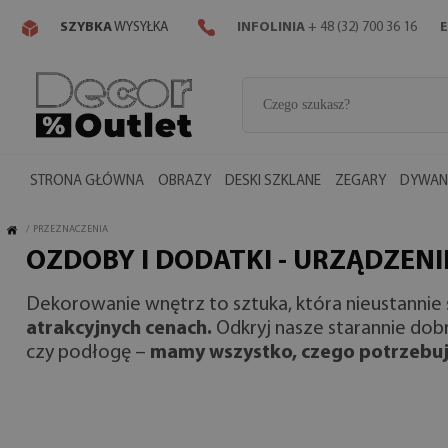
SZYBKA
WYSYŁKA
INFOLINIA
+ 48 (32) 700 36 16
E
STRONA GŁÓWNA
OBRAZY
DESKI SZKLANE
ZEGARY
DYWANY
/
PRZEZNACZENIA
OZDOBY I DODATKI - URZĄDZENI
Dekorowanie wnętrz to sztuka, która nieustannie 
atrakcyjnych cenach.
Odkryj nasze starannie dobr
czy podłogę –
mamy wszystko, czego potrzebuj