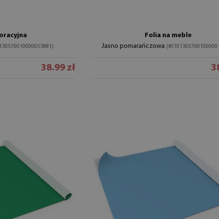
oracyjna
Folia na meble
Jasno pomarańczowa
0130570010000053881)
(#0101305700100000
38.99 zł
3