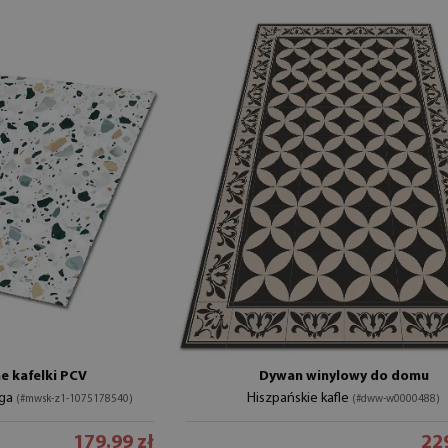
 kafelki PCV
Dywan winylowy do domu
oga
Hiszpańskie kafle
(#mwsk-z1-1075178540)
(#dww-w0000488)
179.99 zł
229