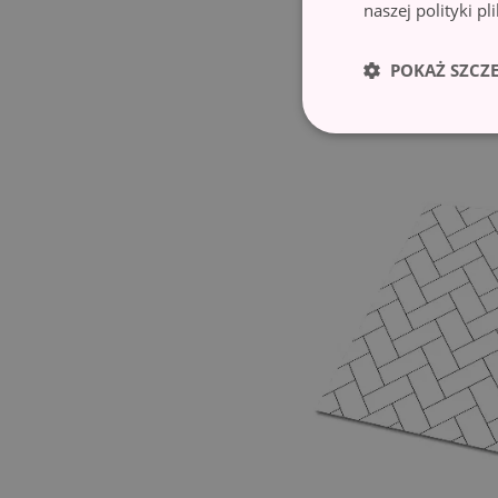
naszej polityki p
Osłona dekoracy
Nowoczesny ciemny
POKAŻ SZCZ