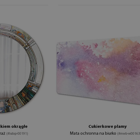
ukiem okrągłe
Cukierkowe plamy
traż
Mata ochronna na biurko
(#lsdop-00191)
(#mwb-w00163