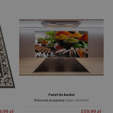
Panel do kuchni
Kolorowe przyprawy
(#pksh-136699936)
.99 zł
359.99 zł