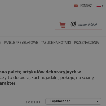
KONTAKT
▾
(
0
)
Kwota:
0,00
zł
E
PANELE PRZYBLATOWE
TABLICE NA NOTATKI
PRZEZNACZENIA
oną paletę artykułów dekoracyjnych w
o do biura, kuchni, jadalni, pokoju, na ścianę
arakter.
Popularność
SORTUJ: