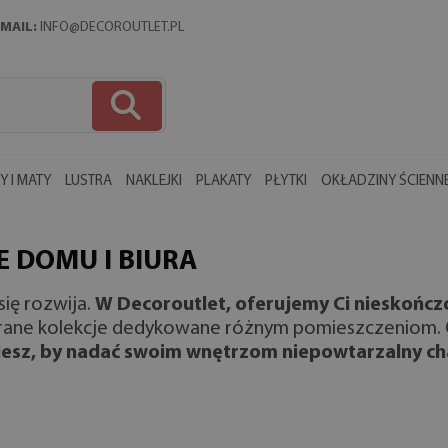
MAIL:
INFO@DECOROUTLET.PL
 I MATY
LUSTRA
NAKLEJKI
PLAKATY
PŁYTKI
OKŁADZINY ŚCIENN
E DOMU I BIURA
się rozwija.
W Decoroutlet, oferujemy Ci nieskończ
ane kolekcje dedykowane różnym pomieszczeniom. Czy t
esz, by nadać swoim wnętrzom niepowtarzalny ch