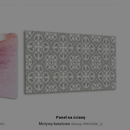
Panel na ścianę
Motywy kwiatowe
41)
(#mwsp-199659456_2)