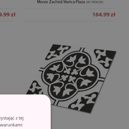
Morze Zachód Słońca Plaża
(#67409658)
.99 zł
164.99 zł
stając z tej
z warunkami