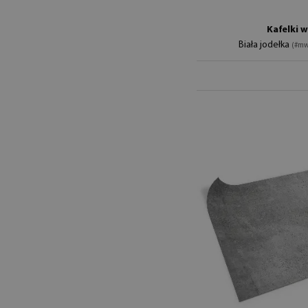
Kafelki 
Biała jodełka
(#mw