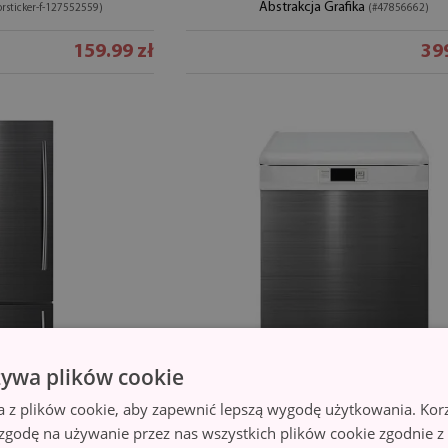
Abstrakcja Grafika
orsticker-f-127552559)
(#47856662)
159.99 zł
399
żywa plików cookie
a z plików cookie, aby zapewnić lepszą wygodę użytkowania. Korzy
 zgodę na używanie przez nas wszystkich plików cookie zgodnie 