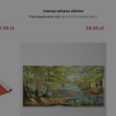
Samoprzylepna okleina
Patchwork retro styl
(#010130570010000054001)
3.99 zł
38.99 zł